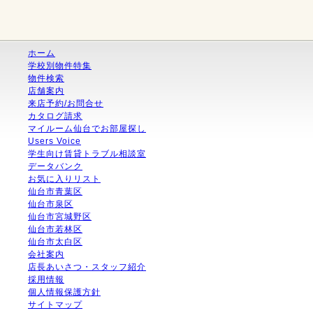
ホーム
学校別物件特集
物件検索
店舗案内
来店予約/お問合せ
カタログ請求
マイルーム仙台でお部屋探し
Users Voice
学生向け賃貸トラブル相談室
データバンク
お気に入りリスト
仙台市青葉区
仙台市泉区
仙台市宮城野区
仙台市若林区
仙台市太白区
会社案内
店長あいさつ・スタッフ紹介
採用情報
個人情報保護方針
サイトマップ