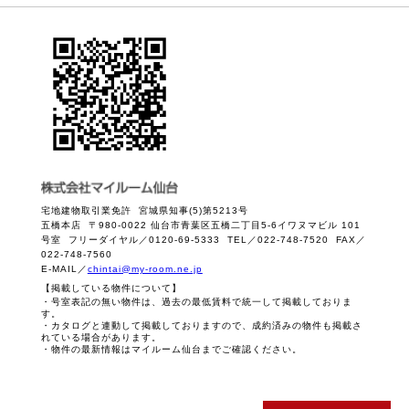
宅地建物取引業免許 宮城県知事(5)第5213号
五橋本店 〒980-0022 仙台市青葉区五橋二丁目5-6イワヌマビル 101
号室 フリーダイヤル／0120-69-5333 TEL／022-748-7520 FAX／
022-748-7560
E-MAIL／
chintai@my-room.ne.jp
【掲載している物件について】
・号室表記の無い物件は、過去の最低賃料で統一して掲載しておりま
す。
・カタログと連動して掲載しておりますので、成約済みの物件も掲載さ
れている場合があります。
・物件の最新情報はマイルーム仙台までご確認ください。