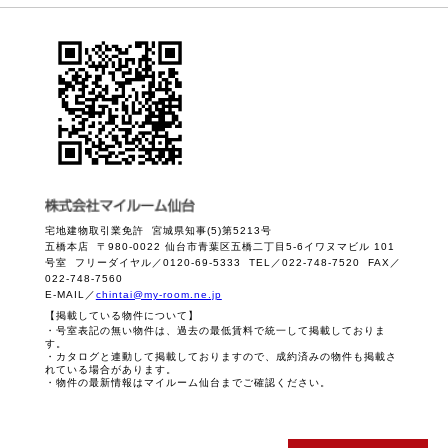
宅地建物取引業免許 宮城県知事(5)第5213号
五橋本店 〒980-0022 仙台市青葉区五橋二丁目5-6イワヌマビル 101
号室 フリーダイヤル／0120-69-5333 TEL／022-748-7520 FAX／
022-748-7560
E-MAIL／
chintai@my-room.ne.jp
【掲載している物件について】
・号室表記の無い物件は、過去の最低賃料で統一して掲載しておりま
す。
・カタログと連動して掲載しておりますので、成約済みの物件も掲載さ
れている場合があります。
・物件の最新情報はマイルーム仙台までご確認ください。