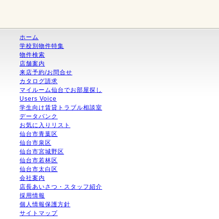
ホーム
学校別物件特集
物件検索
店舗案内
来店予約/お問合せ
カタログ請求
マイルーム仙台でお部屋探し
Users Voice
学生向け賃貸トラブル相談室
データバンク
お気に入りリスト
仙台市青葉区
仙台市泉区
仙台市宮城野区
仙台市若林区
仙台市太白区
会社案内
店長あいさつ・スタッフ紹介
採用情報
個人情報保護方針
サイトマップ