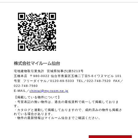
宅地建物取引業免許 宮城県知事(5)第5213号
五橋本店 〒980-0022 仙台市青葉区五橋二丁目5-6イワヌマビル 101
号室 フリーダイヤル／0120-69-5333 TEL／022-748-7520 FAX／
022-748-7560
E-MAIL／
chintai@my-room.ne.jp
【掲載している物件について】
・号室表記の無い物件は、過去の最低賃料で統一して掲載しておりま
す。
・カタログと連動して掲載しておりますので、成約済みの物件も掲載さ
れている場合があります。
・物件の最新情報はマイルーム仙台までご確認ください。