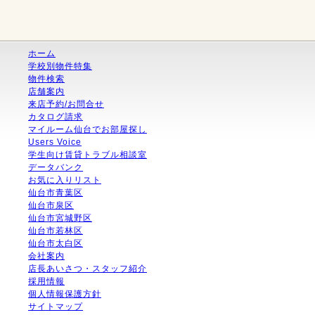
ホーム
学校別物件特集
物件検索
店舗案内
来店予約/お問合せ
カタログ請求
マイルーム仙台でお部屋探し
Users Voice
学生向け賃貸トラブル相談室
データバンク
お気に入りリスト
仙台市青葉区
仙台市泉区
仙台市宮城野区
仙台市若林区
仙台市太白区
会社案内
店長あいさつ・スタッフ紹介
採用情報
個人情報保護方針
サイトマップ