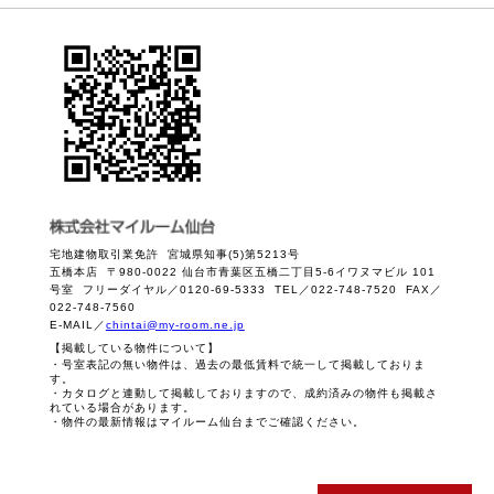
宅地建物取引業免許 宮城県知事(5)第5213号
五橋本店 〒980-0022 仙台市青葉区五橋二丁目5-6イワヌマビル 101
号室 フリーダイヤル／0120-69-5333 TEL／022-748-7520 FAX／
022-748-7560
E-MAIL／
chintai@my-room.ne.jp
【掲載している物件について】
・号室表記の無い物件は、過去の最低賃料で統一して掲載しておりま
す。
・カタログと連動して掲載しておりますので、成約済みの物件も掲載さ
れている場合があります。
・物件の最新情報はマイルーム仙台までご確認ください。