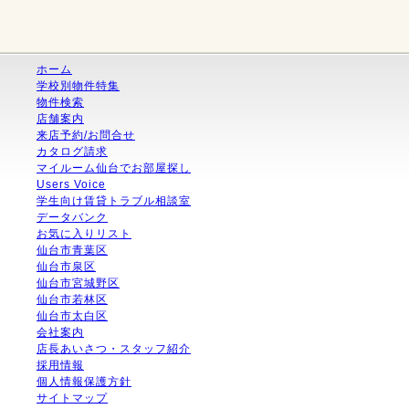
ホーム
学校別物件特集
物件検索
店舗案内
来店予約/お問合せ
カタログ請求
マイルーム仙台でお部屋探し
Users Voice
学生向け賃貸トラブル相談室
データバンク
お気に入りリスト
仙台市青葉区
仙台市泉区
仙台市宮城野区
仙台市若林区
仙台市太白区
会社案内
店長あいさつ・スタッフ紹介
採用情報
個人情報保護方針
サイトマップ