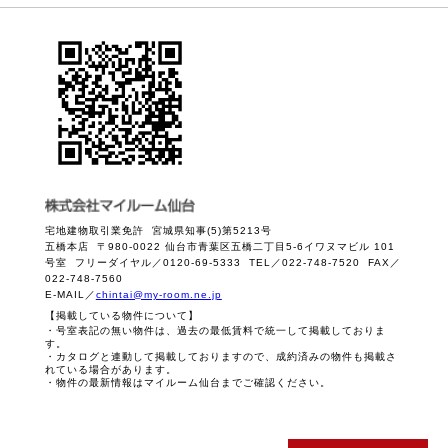
宅地建物取引業免許 宮城県知事(5)第5213号
五橋本店 〒980-0022 仙台市青葉区五橋二丁目5-6イワヌマビル 101
号室 フリーダイヤル／0120-69-5333 TEL／022-748-7520 FAX／
022-748-7560
E-MAIL／
chintai@my-room.ne.jp
【掲載している物件について】
・号室表記の無い物件は、過去の最低賃料で統一して掲載しておりま
す。
・カタログと連動して掲載しておりますので、成約済みの物件も掲載さ
れている場合があります。
・物件の最新情報はマイルーム仙台までご確認ください。