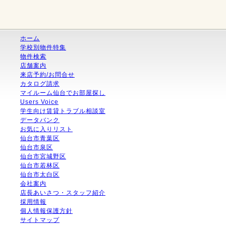
ホーム
学校別物件特集
物件検索
店舗案内
来店予約/お問合せ
カタログ請求
マイルーム仙台でお部屋探し
Users Voice
学生向け賃貸トラブル相談室
データバンク
お気に入りリスト
仙台市青葉区
仙台市泉区
仙台市宮城野区
仙台市若林区
仙台市太白区
会社案内
店長あいさつ・スタッフ紹介
採用情報
個人情報保護方針
サイトマップ