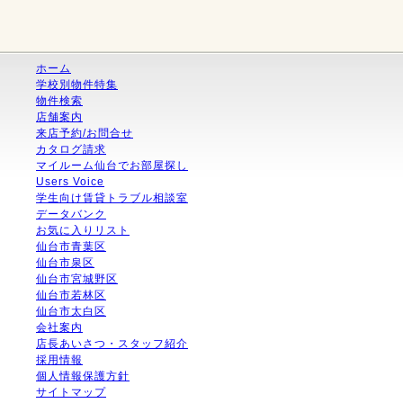
ホーム
学校別物件特集
物件検索
店舗案内
来店予約/お問合せ
カタログ請求
マイルーム仙台でお部屋探し
Users Voice
学生向け賃貸トラブル相談室
データバンク
お気に入りリスト
仙台市青葉区
仙台市泉区
仙台市宮城野区
仙台市若林区
仙台市太白区
会社案内
店長あいさつ・スタッフ紹介
採用情報
個人情報保護方針
サイトマップ