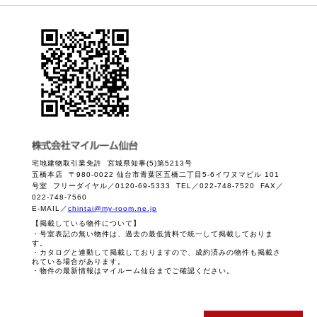
宅地建物取引業免許 宮城県知事(5)第5213号
五橋本店 〒980-0022 仙台市青葉区五橋二丁目5-6イワヌマビル 101
号室 フリーダイヤル／0120-69-5333 TEL／022-748-7520 FAX／
022-748-7560
E-MAIL／
chintai@my-room.ne.jp
【掲載している物件について】
・号室表記の無い物件は、過去の最低賃料で統一して掲載しておりま
す。
・カタログと連動して掲載しておりますので、成約済みの物件も掲載さ
れている場合があります。
・物件の最新情報はマイルーム仙台までご確認ください。