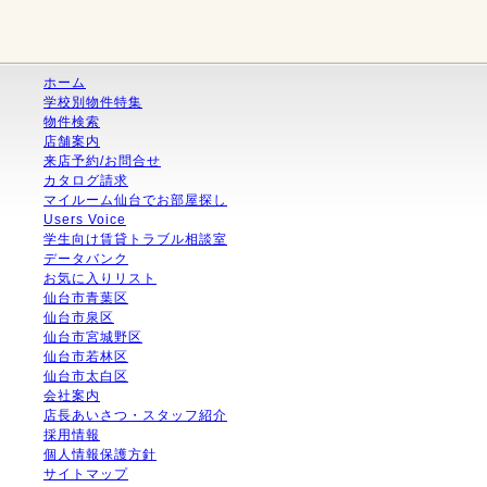
ホーム
学校別物件特集
物件検索
店舗案内
来店予約/お問合せ
カタログ請求
マイルーム仙台でお部屋探し
Users Voice
学生向け賃貸トラブル相談室
データバンク
お気に入りリスト
仙台市青葉区
仙台市泉区
仙台市宮城野区
仙台市若林区
仙台市太白区
会社案内
店長あいさつ・スタッフ紹介
採用情報
個人情報保護方針
サイトマップ