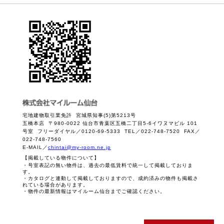
宅地建物取引業免許 宮城県知事(5)第5213号
五橋本店 〒980-0022 仙台市青葉区五橋二丁目5-6イワヌマビル 101
号室 フリーダイヤル／0120-69-5333 TEL／022-748-7520 FAX／
022-748-7560
E-MAIL／
chintai@my-room.ne.jp
【掲載している物件について】
・号室表記の無い物件は、過去の最低賃料で統一して掲載しておりま
す。
・カタログと連動して掲載しておりますので、成約済みの物件も掲載さ
れている場合があります。
・物件の最新情報はマイルーム仙台までご確認ください。