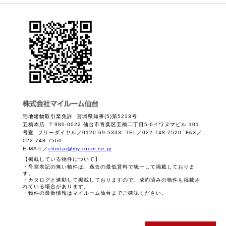
宅地建物取引業免許 宮城県知事(5)第5213号
五橋本店 〒980-0022 仙台市青葉区五橋二丁目5-6イワヌマビル 101
号室 フリーダイヤル／0120-69-5333 TEL／022-748-7520 FAX／
022-748-7560
E-MAIL／
chintai@my-room.ne.jp
【掲載している物件について】
・号室表記の無い物件は、過去の最低賃料で統一して掲載しておりま
す。
・カタログと連動して掲載しておりますので、成約済みの物件も掲載さ
れている場合があります。
・物件の最新情報はマイルーム仙台までご確認ください。