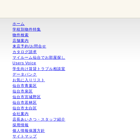
ホーム
学校別物件特集
物件検索
店舗案内
来店予約/お問合せ
カタログ請求
マイルーム仙台でお部屋探し
Users Voice
学生向け賃貸トラブル相談室
データバンク
お気に入りリスト
仙台市青葉区
仙台市泉区
仙台市宮城野区
仙台市若林区
仙台市太白区
会社案内
店長あいさつ・スタッフ紹介
採用情報
個人情報保護方針
サイトマップ