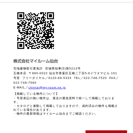
宅地建物取引業免許 宮城県知事(5)第5213号
五橋本店 〒980-0022 仙台市青葉区五橋二丁目5-6イワヌマビル 101
号室 フリーダイヤル／0120-69-5333 TEL／022-748-7520 FAX／
022-748-7560
E-MAIL／
chintai@my-room.ne.jp
【掲載している物件について】
・号室表記の無い物件は、過去の最低賃料で統一して掲載しておりま
す。
・カタログと連動して掲載しておりますので、成約済みの物件も掲載さ
れている場合があります。
・物件の最新情報はマイルーム仙台までご確認ください。