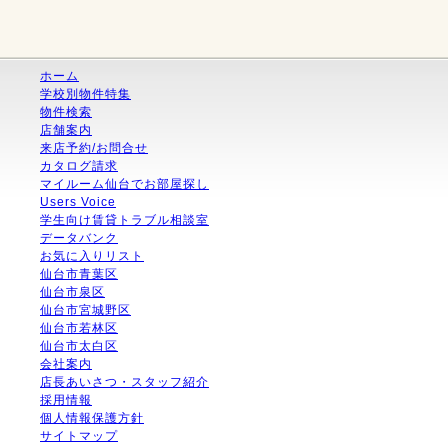
ホーム
学校別物件特集
物件検索
店舗案内
来店予約/お問合せ
カタログ請求
マイルーム仙台でお部屋探し
Users Voice
学生向け賃貸トラブル相談室
データバンク
お気に入りリスト
仙台市青葉区
仙台市泉区
仙台市宮城野区
仙台市若林区
仙台市太白区
会社案内
店長あいさつ・スタッフ紹介
採用情報
個人情報保護方針
サイトマップ