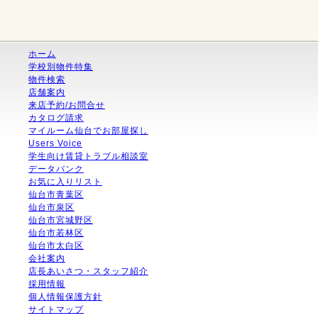
ホーム
学校別物件特集
物件検索
店舗案内
来店予約/お問合せ
カタログ請求
マイルーム仙台でお部屋探し
Users Voice
学生向け賃貸トラブル相談室
データバンク
お気に入りリスト
仙台市青葉区
仙台市泉区
仙台市宮城野区
仙台市若林区
仙台市太白区
会社案内
店長あいさつ・スタッフ紹介
採用情報
個人情報保護方針
サイトマップ