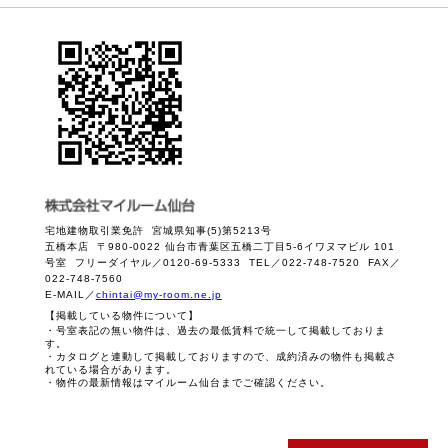
宅地建物取引業免許 宮城県知事(5)第5213号
五橋本店 〒980-0022 仙台市青葉区五橋二丁目5-6イワヌマビル 101
号室 フリーダイヤル／0120-69-5333 TEL／022-748-7520 FAX／
022-748-7560
E-MAIL／
chintai@my-room.ne.jp
【掲載している物件について】
・号室表記の無い物件は、過去の最低賃料で統一して掲載しておりま
す。
・カタログと連動して掲載しておりますので、成約済みの物件も掲載さ
れている場合があります。
・物件の最新情報はマイルーム仙台までご確認ください。