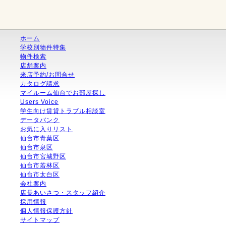
ホーム
学校別物件特集
物件検索
店舗案内
来店予約/お問合せ
カタログ請求
マイルーム仙台でお部屋探し
Users Voice
学生向け賃貸トラブル相談室
データバンク
お気に入りリスト
仙台市青葉区
仙台市泉区
仙台市宮城野区
仙台市若林区
仙台市太白区
会社案内
店長あいさつ・スタッフ紹介
採用情報
個人情報保護方針
サイトマップ