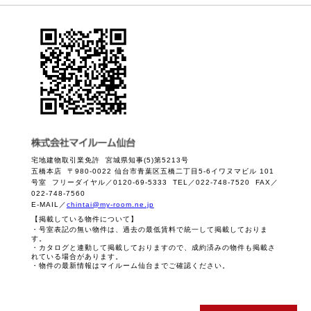
宅地建物取引業免許 宮城県知事(5)第5213号
五橋本店 〒980-0022 仙台市青葉区五橋二丁目5-6イワヌマビル 101
号室 フリーダイヤル／0120-69-5333 TEL／022-748-7520 FAX／
022-748-7560
E-MAIL／
chintai@my-room.ne.jp
【掲載している物件について】
・号室表記の無い物件は、過去の最低賃料で統一して掲載しておりま
す。
・カタログと連動して掲載しておりますので、成約済みの物件も掲載さ
れている場合があります。
・物件の最新情報はマイルーム仙台までご確認ください。