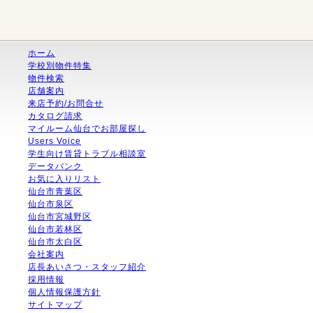
ホーム
学校別物件特集
物件検索
店舗案内
来店予約/お問合せ
カタログ請求
マイルーム仙台でお部屋探し
Users Voice
学生向け賃貸トラブル相談室
データバンク
お気に入りリスト
仙台市青葉区
仙台市泉区
仙台市宮城野区
仙台市若林区
仙台市太白区
会社案内
店長あいさつ・スタッフ紹介
採用情報
個人情報保護方針
サイトマップ