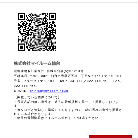
宅地建物取引業免許 宮城県知事(5)第5213号
五橋本店 〒980-0022 仙台市青葉区五橋二丁目5-6イワヌマビル 101
号室 フリーダイヤル／0120-69-5333 TEL／022-748-7520 FAX／
022-748-7560
E-MAIL／
chintai@my-room.ne.jp
【掲載している物件について】
・号室表記の無い物件は、過去の最低賃料で統一して掲載しておりま
す。
・カタログと連動して掲載しておりますので、成約済みの物件も掲載さ
れている場合があります。
・物件の最新情報はマイルーム仙台までご確認ください。