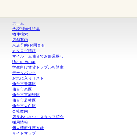
ホーム
学校別物件特集
物件検索
店舗案内
来店予約/お問合せ
カタログ請求
マイルーム仙台でお部屋探し
Users Voice
学生向け賃貸トラブル相談室
データバンク
お気に入りリスト
仙台市青葉区
仙台市泉区
仙台市宮城野区
仙台市若林区
仙台市太白区
会社案内
店長あいさつ・スタッフ紹介
採用情報
個人情報保護方針
サイトマップ