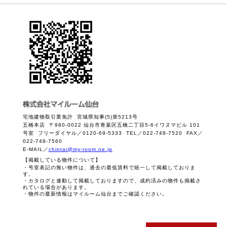
宅地建物取引業免許 宮城県知事(5)第5213号
五橋本店 〒980-0022 仙台市青葉区五橋二丁目5-6イワヌマビル 101
号室 フリーダイヤル／0120-69-5333 TEL／022-748-7520 FAX／
022-748-7560
E-MAIL／
chintai@my-room.ne.jp
【掲載している物件について】
・号室表記の無い物件は、過去の最低賃料で統一して掲載しておりま
す。
・カタログと連動して掲載しておりますので、成約済みの物件も掲載さ
れている場合があります。
・物件の最新情報はマイルーム仙台までご確認ください。