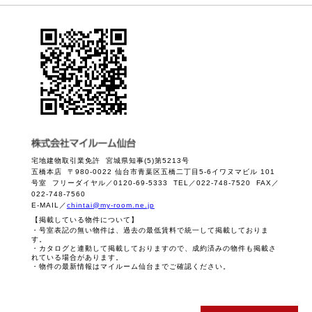
宅地建物取引業免許 宮城県知事(5)第5213号
五橋本店 〒980-0022 仙台市青葉区五橋二丁目5-6イワヌマビル 101
号室 フリーダイヤル／0120-69-5333 TEL／022-748-7520 FAX／
022-748-7560
E-MAIL／
chintai@my-room.ne.jp
【掲載している物件について】
・号室表記の無い物件は、過去の最低賃料で統一して掲載しておりま
す。
・カタログと連動して掲載しておりますので、成約済みの物件も掲載さ
れている場合があります。
・物件の最新情報はマイルーム仙台までご確認ください。