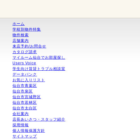
ホーム
学校別物件特集
物件検索
店舗案内
来店予約/お問合せ
カタログ請求
マイルーム仙台でお部屋探し
Users Voice
学生向け賃貸トラブル相談室
データバンク
お気に入りリスト
仙台市青葉区
仙台市泉区
仙台市宮城野区
仙台市若林区
仙台市太白区
会社案内
店長あいさつ・スタッフ紹介
採用情報
個人情報保護方針
サイトマップ