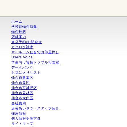
ホーム
学校別物件特集
物件検索
店舗案内
来店予約/お問合せ
カタログ請求
マイルーム仙台でお部屋探し
Users Voice
学生向け賃貸トラブル相談室
データバンク
お気に入りリスト
仙台市青葉区
仙台市泉区
仙台市宮城野区
仙台市若林区
仙台市太白区
会社案内
店長あいさつ・スタッフ紹介
採用情報
個人情報保護方針
サイトマップ