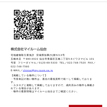
宅地建物取引業免許 宮城県知事(5)第5213号
五橋本店 〒980-0022 仙台市青葉区五橋二丁目5-6イワヌマビル 101
号室 フリーダイヤル／0120-69-5333 TEL／022-748-7520 FAX／
022-748-7560
E-MAIL／
chintai@my-room.ne.jp
【掲載している物件について】
・号室表記の無い物件は、過去の最低賃料で統一して掲載しておりま
す。
・カタログと連動して掲載しておりますので、成約済みの物件も掲載さ
れている場合があります。
・物件の最新情報はマイルーム仙台までご確認ください。