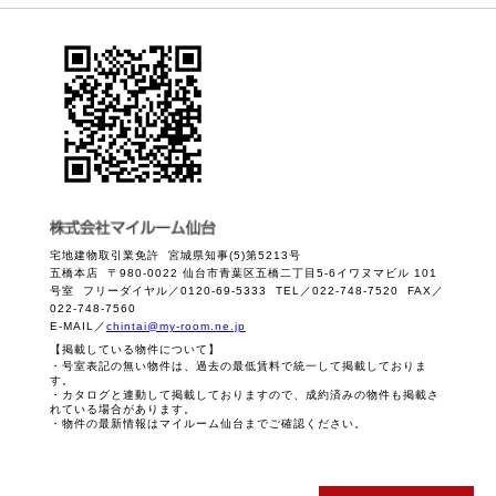
宅地建物取引業免許 宮城県知事(5)第5213号
五橋本店 〒980-0022 仙台市青葉区五橋二丁目5-6イワヌマビル 101
号室 フリーダイヤル／0120-69-5333 TEL／022-748-7520 FAX／
022-748-7560
E-MAIL／
chintai@my-room.ne.jp
【掲載している物件について】
・号室表記の無い物件は、過去の最低賃料で統一して掲載しておりま
す。
・カタログと連動して掲載しておりますので、成約済みの物件も掲載さ
れている場合があります。
・物件の最新情報はマイルーム仙台までご確認ください。