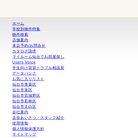
ホーム
学校別物件特集
物件検索
店舗案内
来店予約/お問合せ
カタログ請求
マイルーム仙台でお部屋探し
Users Voice
学生向け賃貸トラブル相談室
データバンク
お気に入りリスト
仙台市青葉区
仙台市泉区
仙台市宮城野区
仙台市若林区
仙台市太白区
会社案内
店長あいさつ・スタッフ紹介
採用情報
個人情報保護方針
サイトマップ