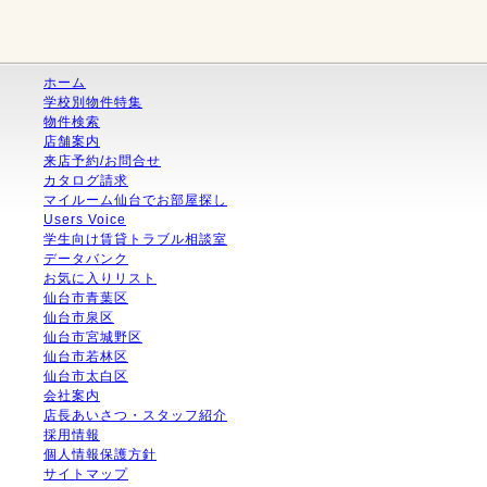
ホーム
学校別物件特集
物件検索
店舗案内
来店予約/お問合せ
カタログ請求
マイルーム仙台でお部屋探し
Users Voice
学生向け賃貸トラブル相談室
データバンク
お気に入りリスト
仙台市青葉区
仙台市泉区
仙台市宮城野区
仙台市若林区
仙台市太白区
会社案内
店長あいさつ・スタッフ紹介
採用情報
個人情報保護方針
サイトマップ