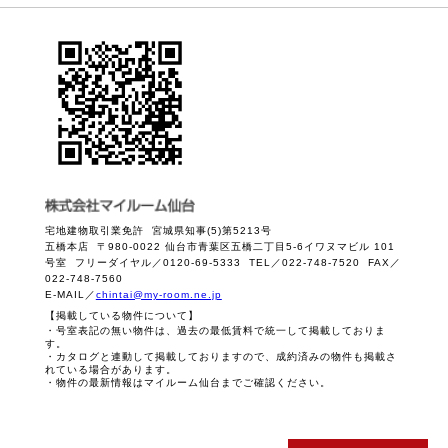
宅地建物取引業免許 宮城県知事(5)第5213号
五橋本店 〒980-0022 仙台市青葉区五橋二丁目5-6イワヌマビル 101
号室 フリーダイヤル／0120-69-5333 TEL／022-748-7520 FAX／
022-748-7560
E-MAIL／
chintai@my-room.ne.jp
【掲載している物件について】
・号室表記の無い物件は、過去の最低賃料で統一して掲載しておりま
す。
・カタログと連動して掲載しておりますので、成約済みの物件も掲載さ
れている場合があります。
・物件の最新情報はマイルーム仙台までご確認ください。