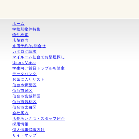
ホーム
学校別物件特集
物件検索
店舗案内
来店予約/お問合せ
カタログ請求
マイルーム仙台でお部屋探し
Users Voice
学生向け賃貸トラブル相談室
データバンク
お気に入りリスト
仙台市青葉区
仙台市泉区
仙台市宮城野区
仙台市若林区
仙台市太白区
会社案内
店長あいさつ・スタッフ紹介
採用情報
個人情報保護方針
サイトマップ