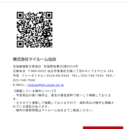
宅地建物取引業免許 宮城県知事(5)第5213号
五橋本店 〒980-0022 仙台市青葉区五橋二丁目5-6イワヌマビル 101
号室 フリーダイヤル／0120-69-5333 TEL／022-748-7520 FAX／
022-748-7560
E-MAIL／
chintai@my-room.ne.jp
【掲載している物件について】
・号室表記の無い物件は、過去の最低賃料で統一して掲載しておりま
す。
・カタログと連動して掲載しておりますので、成約済みの物件も掲載さ
れている場合があります。
・物件の最新情報はマイルーム仙台までご確認ください。