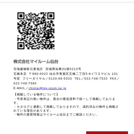
宅地建物取引業免許 宮城県知事(5)第5213号
五橋本店 〒980-0022 仙台市青葉区五橋二丁目5-6イワヌマビル 101
号室 フリーダイヤル／0120-69-5333 TEL／022-748-7520 FAX／
022-748-7560
E-MAIL／
chintai@my-room.ne.jp
【掲載している物件について】
・号室表記の無い物件は、過去の最低賃料で統一して掲載しておりま
す。
・カタログと連動して掲載しておりますので、成約済みの物件も掲載さ
れている場合があります。
・物件の最新情報はマイルーム仙台までご確認ください。