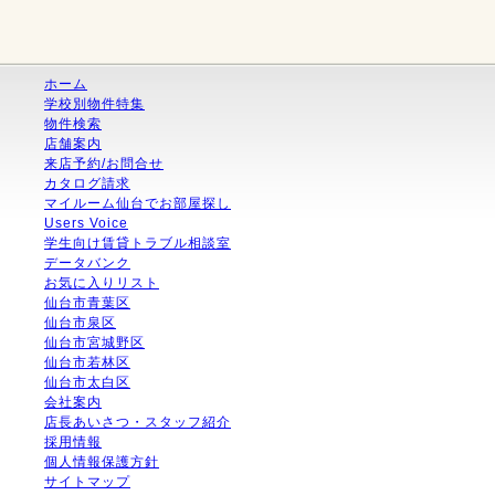
ホーム
学校別物件特集
物件検索
店舗案内
来店予約/お問合せ
カタログ請求
マイルーム仙台でお部屋探し
Users Voice
学生向け賃貸トラブル相談室
データバンク
お気に入りリスト
仙台市青葉区
仙台市泉区
仙台市宮城野区
仙台市若林区
仙台市太白区
会社案内
店長あいさつ・スタッフ紹介
採用情報
個人情報保護方針
サイトマップ