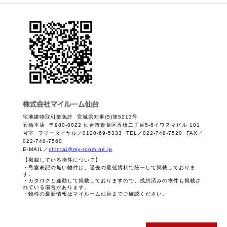
宅地建物取引業免許 宮城県知事(5)第5213号
五橋本店 〒980-0022 仙台市青葉区五橋二丁目5-6イワヌマビル 101
号室 フリーダイヤル／0120-69-5333 TEL／022-748-7520 FAX／
022-748-7560
E-MAIL／
chintai@my-room.ne.jp
【掲載している物件について】
・号室表記の無い物件は、過去の最低賃料で統一して掲載しておりま
す。
・カタログと連動して掲載しておりますので、成約済みの物件も掲載さ
れている場合があります。
・物件の最新情報はマイルーム仙台までご確認ください。