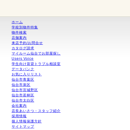
ホーム
学校別物件特集
物件検索
店舗案内
来店予約/お問合せ
カタログ請求
マイルーム仙台でお部屋探し
Users Voice
学生向け賃貸トラブル相談室
データバンク
お気に入りリスト
仙台市青葉区
仙台市泉区
仙台市宮城野区
仙台市若林区
仙台市太白区
会社案内
店長あいさつ・スタッフ紹介
採用情報
個人情報保護方針
サイトマップ