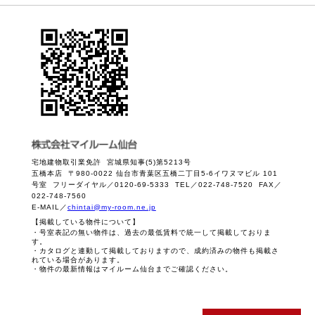
宅地建物取引業免許 宮城県知事(5)第5213号
五橋本店 〒980-0022 仙台市青葉区五橋二丁目5-6イワヌマビル 101
号室 フリーダイヤル／0120-69-5333 TEL／022-748-7520 FAX／
022-748-7560
E-MAIL／
chintai@my-room.ne.jp
【掲載している物件について】
・号室表記の無い物件は、過去の最低賃料で統一して掲載しておりま
す。
・カタログと連動して掲載しておりますので、成約済みの物件も掲載さ
れている場合があります。
・物件の最新情報はマイルーム仙台までご確認ください。