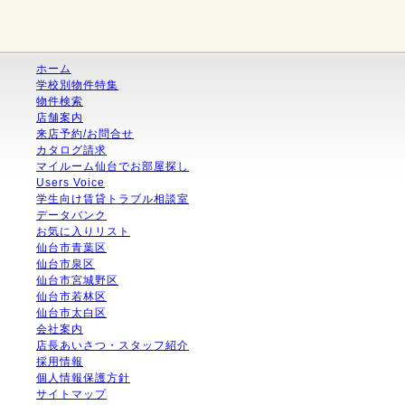
ホーム
学校別物件特集
物件検索
店舗案内
来店予約/お問合せ
カタログ請求
マイルーム仙台でお部屋探し
Users Voice
学生向け賃貸トラブル相談室
データバンク
お気に入りリスト
仙台市青葉区
仙台市泉区
仙台市宮城野区
仙台市若林区
仙台市太白区
会社案内
店長あいさつ・スタッフ紹介
採用情報
個人情報保護方針
サイトマップ