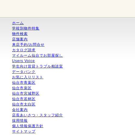
ホーム
学校別物件特集
物件検索
店舗案内
来店予約/お問合せ
カタログ請求
マイルーム仙台でお部屋探し
Users Voice
学生向け賃貸トラブル相談室
データバンク
お気に入りリスト
仙台市青葉区
仙台市泉区
仙台市宮城野区
仙台市若林区
仙台市太白区
会社案内
店長あいさつ・スタッフ紹介
採用情報
個人情報保護方針
サイトマップ