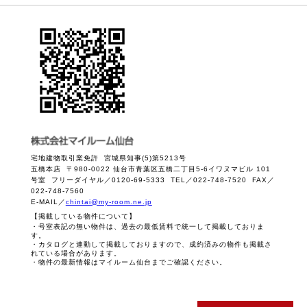
宅地建物取引業免許 宮城県知事(5)第5213号
五橋本店 〒980-0022 仙台市青葉区五橋二丁目5-6イワヌマビル 101
号室 フリーダイヤル／0120-69-5333 TEL／022-748-7520 FAX／
022-748-7560
E-MAIL／
chintai@my-room.ne.jp
【掲載している物件について】
・号室表記の無い物件は、過去の最低賃料で統一して掲載しておりま
す。
・カタログと連動して掲載しておりますので、成約済みの物件も掲載さ
れている場合があります。
・物件の最新情報はマイルーム仙台までご確認ください。