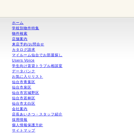
ホーム
学校別物件特集
物件検索
店舗案内
来店予約/お問合せ
カタログ請求
マイルーム仙台でお部屋探し
Users Voice
学生向け賃貸トラブル相談室
データバンク
お気に入りリスト
仙台市青葉区
仙台市泉区
仙台市宮城野区
仙台市若林区
仙台市太白区
会社案内
店長あいさつ・スタッフ紹介
採用情報
個人情報保護方針
サイトマップ