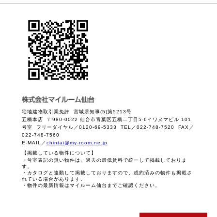
宅地建物取引業免許 宮城県知事(5)第5213号
五橋本店 〒980-0022 仙台市青葉区五橋二丁目5-6イワヌマビル 101
号室 フリーダイヤル／0120-69-5333 TEL／022-748-7520 FAX／
022-748-7560
E-MAIL／
chintai@my-room.ne.jp
【掲載している物件について】
・号室表記の無い物件は、過去の最低賃料で統一して掲載しておりま
す。
・カタログと連動して掲載しておりますので、成約済みの物件も掲載さ
れている場合があります。
・物件の最新情報はマイルーム仙台までご確認ください。