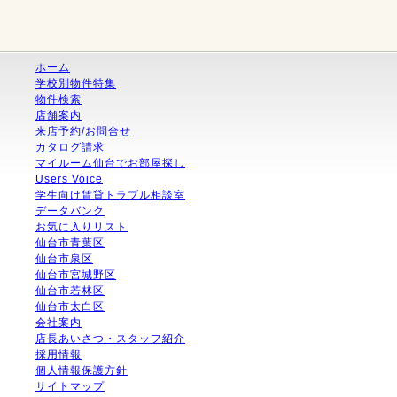
ホーム
学校別物件特集
物件検索
店舗案内
来店予約/お問合せ
カタログ請求
マイルーム仙台でお部屋探し
Users Voice
学生向け賃貸トラブル相談室
データバンク
お気に入りリスト
仙台市青葉区
仙台市泉区
仙台市宮城野区
仙台市若林区
仙台市太白区
会社案内
店長あいさつ・スタッフ紹介
採用情報
個人情報保護方針
サイトマップ