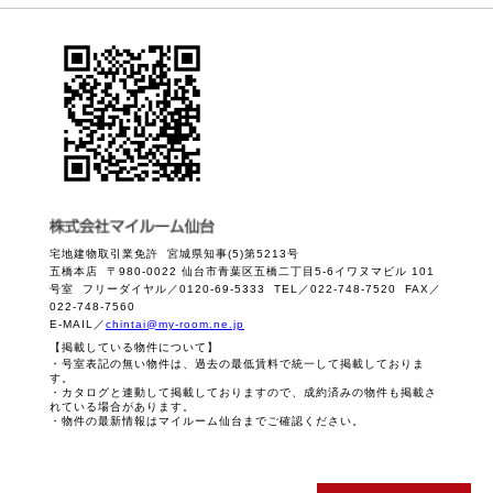
宅地建物取引業免許 宮城県知事(5)第5213号
五橋本店 〒980-0022 仙台市青葉区五橋二丁目5-6イワヌマビル 101
号室 フリーダイヤル／0120-69-5333 TEL／022-748-7520 FAX／
022-748-7560
E-MAIL／
chintai@my-room.ne.jp
【掲載している物件について】
・号室表記の無い物件は、過去の最低賃料で統一して掲載しておりま
す。
・カタログと連動して掲載しておりますので、成約済みの物件も掲載さ
れている場合があります。
・物件の最新情報はマイルーム仙台までご確認ください。