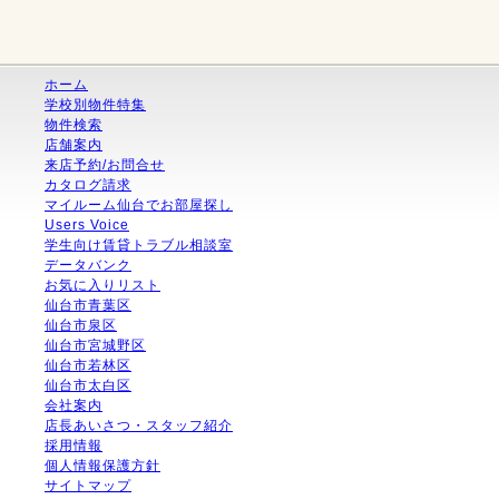
ホーム
学校別物件特集
物件検索
店舗案内
来店予約/お問合せ
カタログ請求
マイルーム仙台でお部屋探し
Users Voice
学生向け賃貸トラブル相談室
データバンク
お気に入りリスト
仙台市青葉区
仙台市泉区
仙台市宮城野区
仙台市若林区
仙台市太白区
会社案内
店長あいさつ・スタッフ紹介
採用情報
個人情報保護方針
サイトマップ