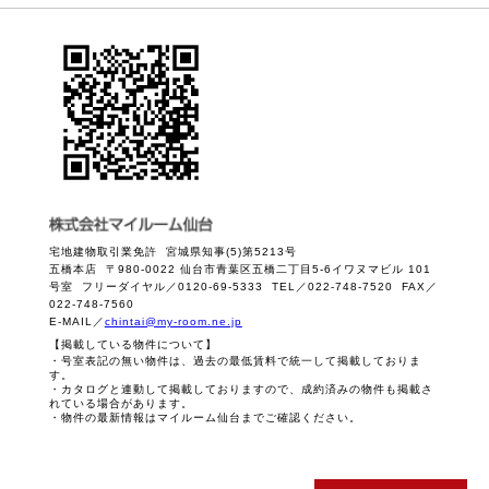
宅地建物取引業免許 宮城県知事(5)第5213号
五橋本店 〒980-0022 仙台市青葉区五橋二丁目5-6イワヌマビル 101
号室 フリーダイヤル／0120-69-5333 TEL／022-748-7520 FAX／
022-748-7560
E-MAIL／
chintai@my-room.ne.jp
【掲載している物件について】
・号室表記の無い物件は、過去の最低賃料で統一して掲載しておりま
す。
・カタログと連動して掲載しておりますので、成約済みの物件も掲載さ
れている場合があります。
・物件の最新情報はマイルーム仙台までご確認ください。