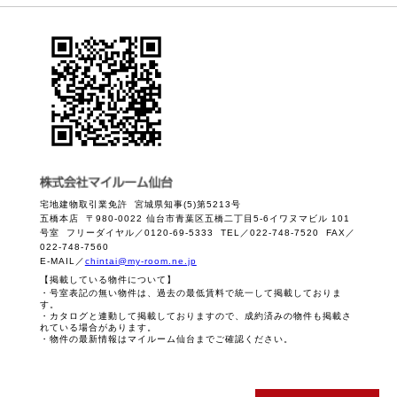
宅地建物取引業免許 宮城県知事(5)第5213号
五橋本店 〒980-0022 仙台市青葉区五橋二丁目5-6イワヌマビル 101
号室 フリーダイヤル／0120-69-5333 TEL／022-748-7520 FAX／
022-748-7560
E-MAIL／
chintai@my-room.ne.jp
【掲載している物件について】
・号室表記の無い物件は、過去の最低賃料で統一して掲載しておりま
す。
・カタログと連動して掲載しておりますので、成約済みの物件も掲載さ
れている場合があります。
・物件の最新情報はマイルーム仙台までご確認ください。