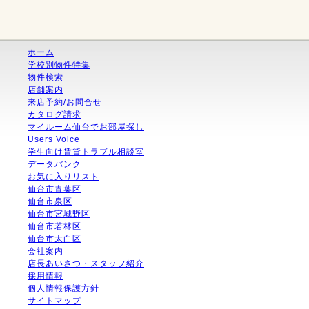
ホーム
学校別物件特集
物件検索
店舗案内
来店予約/お問合せ
カタログ請求
マイルーム仙台でお部屋探し
Users Voice
学生向け賃貸トラブル相談室
データバンク
お気に入りリスト
仙台市青葉区
仙台市泉区
仙台市宮城野区
仙台市若林区
仙台市太白区
会社案内
店長あいさつ・スタッフ紹介
採用情報
個人情報保護方針
サイトマップ