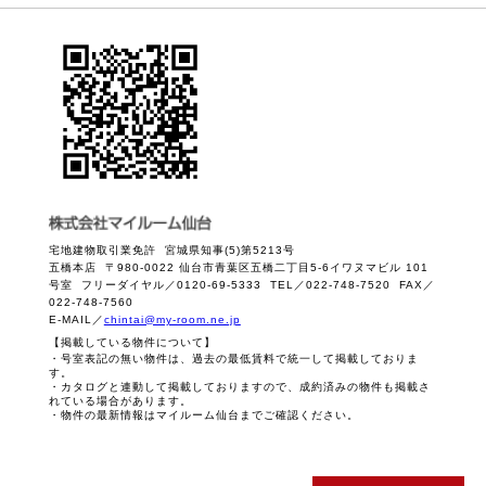
宅地建物取引業免許 宮城県知事(5)第5213号
五橋本店 〒980-0022 仙台市青葉区五橋二丁目5-6イワヌマビル 101
号室 フリーダイヤル／0120-69-5333 TEL／022-748-7520 FAX／
022-748-7560
E-MAIL／
chintai@my-room.ne.jp
【掲載している物件について】
・号室表記の無い物件は、過去の最低賃料で統一して掲載しておりま
す。
・カタログと連動して掲載しておりますので、成約済みの物件も掲載さ
れている場合があります。
・物件の最新情報はマイルーム仙台までご確認ください。