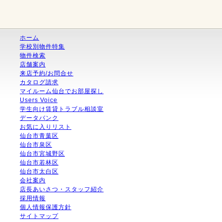
ホーム
学校別物件特集
物件検索
店舗案内
来店予約/お問合せ
カタログ請求
マイルーム仙台でお部屋探し
Users Voice
学生向け賃貸トラブル相談室
データバンク
お気に入りリスト
仙台市青葉区
仙台市泉区
仙台市宮城野区
仙台市若林区
仙台市太白区
会社案内
店長あいさつ・スタッフ紹介
採用情報
個人情報保護方針
サイトマップ