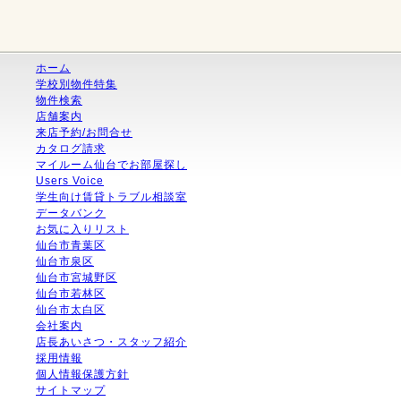
ホーム
学校別物件特集
物件検索
店舗案内
来店予約/お問合せ
カタログ請求
マイルーム仙台でお部屋探し
Users Voice
学生向け賃貸トラブル相談室
データバンク
お気に入りリスト
仙台市青葉区
仙台市泉区
仙台市宮城野区
仙台市若林区
仙台市太白区
会社案内
店長あいさつ・スタッフ紹介
採用情報
個人情報保護方針
サイトマップ