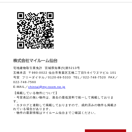
宅地建物取引業免許 宮城県知事(5)第5213号
五橋本店 〒980-0022 仙台市青葉区五橋二丁目5-6イワヌマビル 101
号室 フリーダイヤル／0120-69-5333 TEL／022-748-7520 FAX／
022-748-7560
E-MAIL／
chintai@my-room.ne.jp
【掲載している物件について】
・号室表記の無い物件は、過去の最低賃料で統一して掲載しておりま
す。
・カタログと連動して掲載しておりますので、成約済みの物件も掲載さ
れている場合があります。
・物件の最新情報はマイルーム仙台までご確認ください。