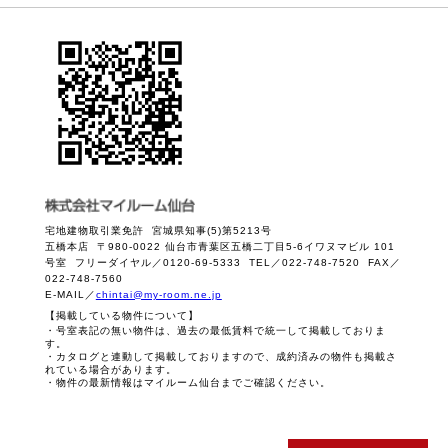
宅地建物取引業免許 宮城県知事(5)第5213号
五橋本店 〒980-0022 仙台市青葉区五橋二丁目5-6イワヌマビル 101
号室 フリーダイヤル／0120-69-5333 TEL／022-748-7520 FAX／
022-748-7560
E-MAIL／
chintai@my-room.ne.jp
【掲載している物件について】
・号室表記の無い物件は、過去の最低賃料で統一して掲載しておりま
す。
・カタログと連動して掲載しておりますので、成約済みの物件も掲載さ
れている場合があります。
・物件の最新情報はマイルーム仙台までご確認ください。