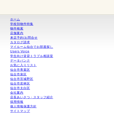
ホーム
学校別物件特集
物件検索
店舗案内
来店予約/お問合せ
カタログ請求
マイルーム仙台でお部屋探し
Users Voice
学生向け賃貸トラブル相談室
データバンク
お気に入りリスト
仙台市青葉区
仙台市泉区
仙台市宮城野区
仙台市若林区
仙台市太白区
会社案内
店長あいさつ・スタッフ紹介
採用情報
個人情報保護方針
サイトマップ