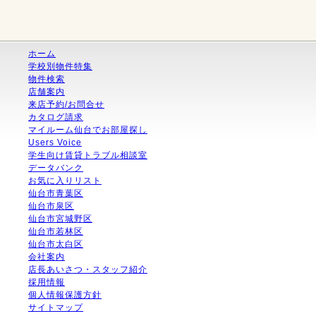
ホーム
学校別物件特集
物件検索
店舗案内
来店予約/お問合せ
カタログ請求
マイルーム仙台でお部屋探し
Users Voice
学生向け賃貸トラブル相談室
データバンク
お気に入りリスト
仙台市青葉区
仙台市泉区
仙台市宮城野区
仙台市若林区
仙台市太白区
会社案内
店長あいさつ・スタッフ紹介
採用情報
個人情報保護方針
サイトマップ