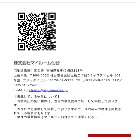
宅地建物取引業免許 宮城県知事(5)第5213号
五橋本店 〒980-0022 仙台市青葉区五橋二丁目5-6イワヌマビル 101
号室 フリーダイヤル／0120-69-5333 TEL／022-748-7520 FAX／
022-748-7560
E-MAIL／
chintai@my-room.ne.jp
【掲載している物件について】
・号室表記の無い物件は、過去の最低賃料で統一して掲載しておりま
す。
・カタログと連動して掲載しておりますので、成約済みの物件も掲載さ
れている場合があります。
・物件の最新情報はマイルーム仙台までご確認ください。