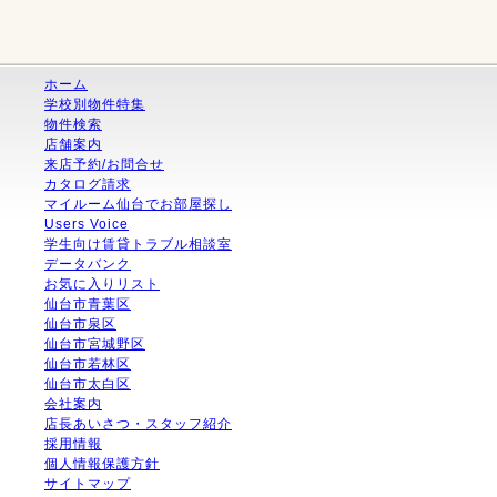
ホーム
学校別物件特集
物件検索
店舗案内
来店予約/お問合せ
カタログ請求
マイルーム仙台でお部屋探し
Users Voice
学生向け賃貸トラブル相談室
データバンク
お気に入りリスト
仙台市青葉区
仙台市泉区
仙台市宮城野区
仙台市若林区
仙台市太白区
会社案内
店長あいさつ・スタッフ紹介
採用情報
個人情報保護方針
サイトマップ