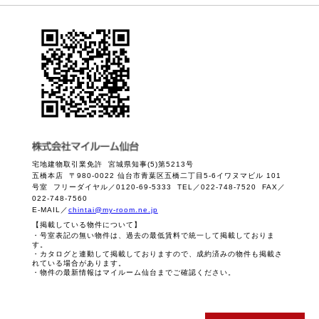
宅地建物取引業免許 宮城県知事(5)第5213号
五橋本店 〒980-0022 仙台市青葉区五橋二丁目5-6イワヌマビル 101
号室 フリーダイヤル／0120-69-5333 TEL／022-748-7520 FAX／
022-748-7560
E-MAIL／
chintai@my-room.ne.jp
【掲載している物件について】
・号室表記の無い物件は、過去の最低賃料で統一して掲載しておりま
す。
・カタログと連動して掲載しておりますので、成約済みの物件も掲載さ
れている場合があります。
・物件の最新情報はマイルーム仙台までご確認ください。