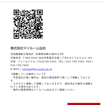
宅地建物取引業免許 宮城県知事(5)第5213号
五橋本店 〒980-0022 仙台市青葉区五橋二丁目5-6イワヌマビル 101
号室 フリーダイヤル／0120-69-5333 TEL／022-748-7520 FAX／
022-748-7560
E-MAIL／
chintai@my-room.ne.jp
【掲載している物件について】
・号室表記の無い物件は、過去の最低賃料で統一して掲載しておりま
す。
・カタログと連動して掲載しておりますので、成約済みの物件も掲載さ
れている場合があります。
・物件の最新情報はマイルーム仙台までご確認ください。