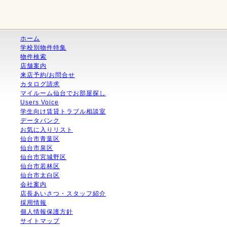
ホーム
学校別物件特集
物件検索
店舗案内
来店予約/お問合せ
カタログ請求
マイルーム仙台でお部屋探し
Users Voice
学生向け賃貸トラブル相談室
データバンク
お気に入りリスト
仙台市青葉区
仙台市泉区
仙台市宮城野区
仙台市若林区
仙台市太白区
会社案内
店長あいさつ・スタッフ紹介
採用情報
個人情報保護方針
サイトマップ