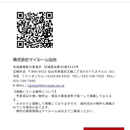
宅地建物取引業免許 宮城県知事(5)第5213号
五橋本店 〒980-0022 仙台市青葉区五橋二丁目5-6イワヌマビル 101
号室 フリーダイヤル／0120-69-5333 TEL／022-748-7520 FAX／
022-748-7560
E-MAIL／
chintai@my-room.ne.jp
【掲載している物件について】
・号室表記の無い物件は、過去の最低賃料で統一して掲載しておりま
す。
・カタログと連動して掲載しておりますので、成約済みの物件も掲載さ
れている場合があります。
・物件の最新情報はマイルーム仙台までご確認ください。