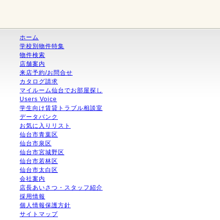
ホーム
学校別物件特集
物件検索
店舗案内
来店予約/お問合せ
カタログ請求
マイルーム仙台でお部屋探し
Users Voice
学生向け賃貸トラブル相談室
データバンク
お気に入りリスト
仙台市青葉区
仙台市泉区
仙台市宮城野区
仙台市若林区
仙台市太白区
会社案内
店長あいさつ・スタッフ紹介
採用情報
個人情報保護方針
サイトマップ