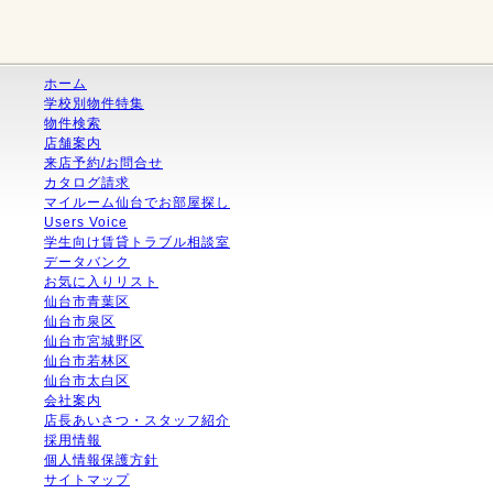
ホーム
学校別物件特集
物件検索
店舗案内
来店予約/お問合せ
カタログ請求
マイルーム仙台でお部屋探し
Users Voice
学生向け賃貸トラブル相談室
データバンク
お気に入りリスト
仙台市青葉区
仙台市泉区
仙台市宮城野区
仙台市若林区
仙台市太白区
会社案内
店長あいさつ・スタッフ紹介
採用情報
個人情報保護方針
サイトマップ