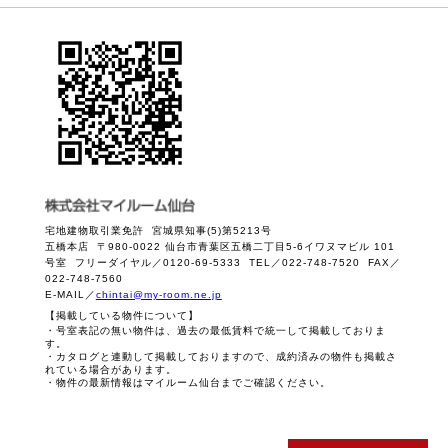
宅地建物取引業免許 宮城県知事(5)第5213号
五橋本店 〒980-0022 仙台市青葉区五橋二丁目5-6イワヌマビル 101
号室 フリーダイヤル／0120-69-5333 TEL／022-748-7520 FAX／
022-748-7560
E-MAIL／
chintai@my-room.ne.jp
【掲載している物件について】
・号室表記の無い物件は、過去の最低賃料で統一して掲載しておりま
す。
・カタログと連動して掲載しておりますので、成約済みの物件も掲載さ
れている場合があります。
・物件の最新情報はマイルーム仙台までご確認ください。