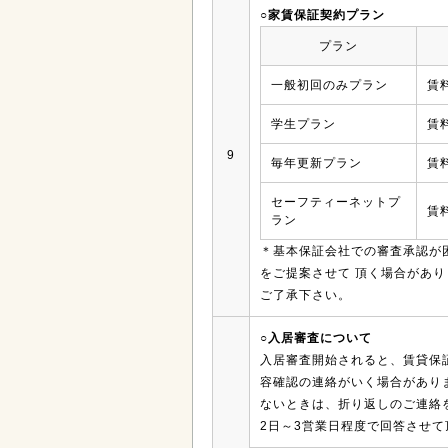
○家賃保証契約プラン
プラン
一般初回のみプラン
賃
学生プラン
賃
9
毎年更新プラン
賃
セーフティーネットプ
賃
ラン
＊基本保証会社での審査承認が
をご提案させて 頂く場合があ
ご了承下さい。
○入居審査について
入居審査開始されると、賃貸保
容確認の連絡がいく場合があり
ないときは、折り返しのご連絡
2日～3営業日程度で回答させて