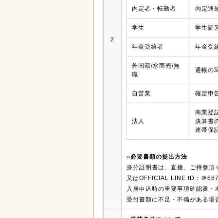
内定者・転勤者
内定通
学生
学生証
2
年金受給者
年金受
外国籍/水商売/無
通帳の
職
自営業
確定申
商業登
法人
決算書
連帯保
○必要書類の提出方法
身分証明書は、直接、ご持参頂くか、Ｅﾒ
又はOFFICIAL LINE ID
入居申込時の重要事項確認書・
受付書類に不足・不備がある場