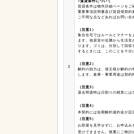
○賃貸条件について
賃貸条件は物件詳細ページをご
重要事項説明書及び賃貸借契約
ご不明な点などあればお問い合
（注意1）
集合住宅ではルールとマナーを
ます。他居室や近隣から生活音
ります。ゴミは、分別して回収
するときには、このことを十分
（注意2）
3
解約の効力は、借主様が解約の
します。倉庫・事業用途は契約
（注意3）
退去明渡時は日割りの精算には
（注意4）
本契約には短期解約違約金が設
（注意5）
お部屋を見学せずに、お申込み
受けできません。慎重にご検討