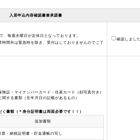
入居申込内容確認書兼承諾書
00で、毎週水曜日が定休日となっております。
確認しまし
業時間外は緊急時を除き、受付はしておりませんのでご了
）
保険証・マイナンバーカード・住基カード（顔写真付き）
に関する書類（生年月日の記載があるもの）
だく書類（＊身分証明書は両面必要です！！）
追加書類
収票・納税証明書・貯金通帳の写し