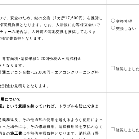
で、安全のため、鍵の交換（1カ所17,600円）を推奨し
交換希望
主様実費負担となります。なお、入居後にお客様立会いで
交換しない
電子キーの場合は、入居前の電池交換を推奨しておりま
借主様実費負担となります。
専有面積×清掃単価1,200円/税込＝清掃料金
入となります。
確認しまし
通エアコン台数×12,000円＝エアコンクリーニング料
は別途お見積りとなります。
費用について
屋」という意識を持っていれば、トラブルを防止できま
意義務違反、その他通常の使用を超えるような使用によっ
まった場合には、その修繕費用、清掃費用等を支払わなく
確認しまし
消臭の
施工費
は全額借主様負担となります。消耗品（畳