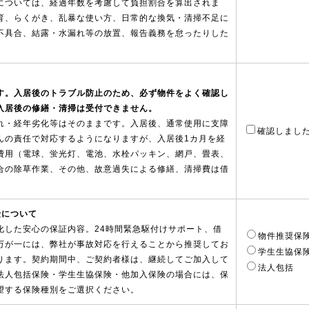
については、経過年数を考慮して負担割合を算出されま
育、らくがき、乱暴な使い方、日常的な換気・清掃不足に
不具合、結露・水漏れ等の放置、報告義務を怠ったりした
。
す。入居後のトラブル防止のため、必ず物件をよく確認し
入居後の修繕・清掃は受付できません。
れ・経年劣化等はそのままです。入居後、通常使用に支障
確認しまし
んの責任で対応するようになりますが、入居後1カ月を経
費用（電球、蛍光灯、電池、水栓パッキン、網戸、畳表、
合の除草作業、その他、故意過失による修繕、清掃費は借
険について
化した安心の保証内容。24時間緊急駆付けサポート、借
物件推奨保
万が一には、弊社が事故対応を行えることから推奨してお
学生生協保
となります。契約期間中、ご契約者様は、継続してご加入して
法人包括
法人包括保険・学生生協保険・他加入保険の場合には、保
望する保険種別をご選択ください。