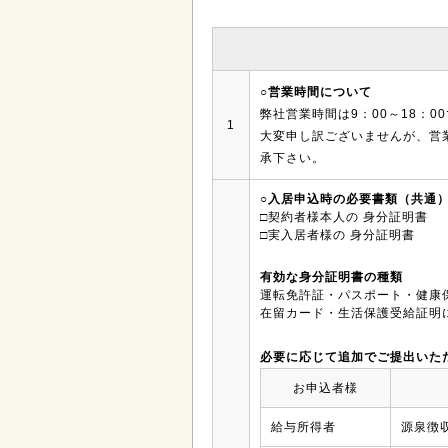
○営業時間について
弊社営業時間は9：00～18：
1
大変申し訳ございませんが、営
承下さい。
○入居申込時の必要書類（共通
□契約者様本人の 身分証明書
□実入居者様の 身分証明書
有効な身分証明書の種類
運転免許証・パスポート・健康
在留カード・生活保護受給証明
必要に応じて追加でご提出いた
お申込者様
給与所得者
源泉徴