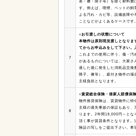
表・襖・障子等）を除く材料費
す。例えば、喫煙、ペットの飼
よる汚れ・カビ等、設備故障や
ことなどがよくあるケースです
○お引渡しの状態について
本物件は原則現況渡しとなりま
てからお申込みをして下さい。
これまでの使用に伴う、傷・汚
7
があるものについては、大家さ
過した後に発生した消耗品交換
障子、襖等）、庭付き物件の場
主様負担となります。
○賃貸総合保険・借家人賠償保
物件推奨保険は、賃貸物件に特
主様の過失事故の保証もあり、
8
ります。2年間18,000円～
頂く事が賃貸条件となります。
険証の写しをご提出下さい。希