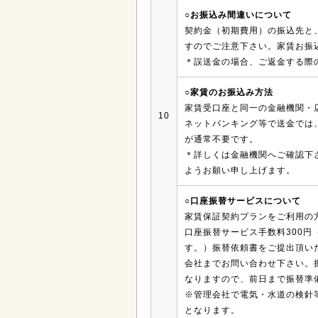
○お振込み間違いについて
契約金（初期費用）の振込先と
すのでご注意下さい。家賃お振
＊誤送金の場合、ご返金する際
○家賃のお振込み方法
家賃受口座と同一の金融機関・
10
ネットバンキング等で送金では、
が通常不要です。
＊詳しくは金融機関へご確認下
ようお願い申し上げます。
○口座振替サービスについて
家賃保証契約プランをご利用の
口座振替サービス手数料300円
す。）振替依頼書をご提出頂い
会社までお問い合わせ下さい。
なりますので、前日まで振替準
※管理会社で電気・水道の検針
となります。