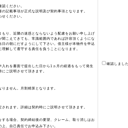
確認ください。
書の記載事項が正式な説明及び契約事項となります。
わせください。
まもり、近隣の迷惑とならないよう配慮をお願い申し上げ
が聞こえてきても、常識範囲内であれば許容頂くようにな
当日の朝にだすようにして下さい。借主様が本物件を申込
に理解して遵守する責任を負うことになります。
確認しまし
申入れを書面で提出した日から1ヵ月の経過をもって発生
時にご説明させて頂きます。
なりません。月割精算となります。
定されます。詳細は契約時にご説明させて頂きます。
をする場合、契約締結後の要望、クレーム、取り消しはお
の上、自己責任でお申込み下さい。