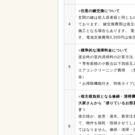
○任意の鍵交換について
玄関の鍵は前入居者様と同じもの
4
ております。 鍵交換費用は借
施工となる場合もあります。 
す。電池交換費用3,300円は
○標準的な清掃料金について
退去時の室内清掃料の計算方法：
＊専有面積の小数点以下四捨五
5
エアコンクリーニング費用 （普
金）
＊お掃除機能付き、特殊タイプ
○借主様負担となる修繕・清掃
大家さんから「借りているお部
す！
借主様が、故意・過失、善管注
て、物件を損耗・毀損させてし
6
てはなりません。修繕・清掃・