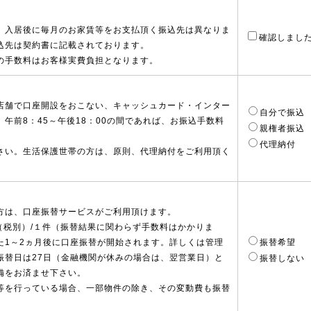
、入居後に毎月のお家賃等をお支払頂く振込先は異なりま
確認しまし
込先は契約書に記載されております。
の手数料はお客様実費負担となります。
店舗で口座開設をおこない、キャッシュカード・インター
自分で振込
午前8：45～午後18：00の間であれば、お振込手数料
親権者振込
代理納付
さい。生活保護世帯の方は、原則、代理納付をご利用頂く
方は、口座振替サービスがご利用頂けます。
（税別）/１件（振替結果に関わらず手数料はかかりま
た1～2ヵ月後に口座振替が開始されます。詳しくは管理
振替希望
振替日は27日（金融機関が休みの場合は、翌営業日）と
振替しない
備をお済ませ下さい。
等を行っている場合、一部物件の除き、その変動費も振替