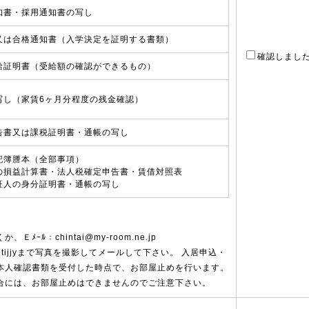
知書・採用通知書の写し
又は合格通知書（入学決定を証明する書類）
確認しまし
給証明書（受給額の確認ができるもの）
写し（家賃6ヶ月分程度の残金確認）
告書又は課税証明書・通帳の写し
記簿謄本（全部事項）
の損益計算書・法人税確定申告書・賃借対照表
証人の身分証明書・通帳の写し
ｰﾙ：chintai@my-room.ne.jp
：＠687tijjyまで写真を撮影してメールして下さい。 入居申込・
本人確認書類を受付した時点で、お部屋止めを行います。
合には、お部屋止めはできませんのでご注意下さい。