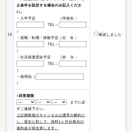
止条件を設定する場合のみ記入くださ
い。
・入学予定 （学校名：
TEL：
）
16
確認しました
・就職・転職・移動予定（社 名：
TEL：
）
・生活保護受給予定 （担 当：
TEL：
）
・他理由（
）
○回答期限
までに必
ずご連絡下さい。
上記期限後のキャンセルは通常の解約と
し、貸主に対して、賃料1ヶ月分相当の
違約金が発生致します。