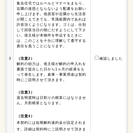
集合住宅ではルールとマナーをまもり、
近隣の迷惑とならないよう配慮をお願い
申し上げます。他居室や近隣から生活音
が聞こえてきても、常識範囲内であれば
許容頂くようになります。ゴミは、分別
して回収当日の朝にだすようにして下さ
い。借主様が本物件を申込するときに
は、このことを十分に理解して遵守する
責任を負うことになります。
3
（注意2）
確認しました
解約の効力は、借主様が解約の申入れを
書面で提出した日から1ヵ月の経過をも
って発生します。倉庫・事業用途は契約
時にご説明させて頂きます。
（注意3）
退去明渡時は日割りの精算にはなりませ
ん。月割精算となります。
（注意4）
本契約には短期解約違約金が設定されま
す。詳細は契約時にご説明させて頂きま