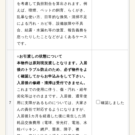
を考慮して負担割合を算出されます。例
えば、喫煙、ペットの飼育、らくがき、
乱暴な使い方、日常的な換気・清掃不足
による汚れ・カビ等、設備故障や不具
合、結露・水漏れ等の放置、報告義務を
怠ったりしたことなどがよくあるケース
です。
○お引渡しの状態について
本物件は原則現況渡しとなります。入居
後のトラブル防止のため、必ず物件をよ
く確認してからお申込みをして下さい。
入居後の修繕・清掃は受付できません。
これまでの使用に伴う、傷・汚れ・経年
劣化等はそのままです。入居後、通常使
7
用に支障があるものについては、大家さ
確認しました
んの責任で対応するようになりますが、
入居後1カ月を経過した後に発生した消
耗品交換費用（電球、蛍光灯、電池、水
栓パッキン、網戸、畳表、障子、襖