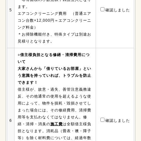
ます。
5
確認しました
エアコンクリーニング費用 （普通エア
コン台数×12,000円＝エアコンクリーニ
ング料金）
＊お掃除機能付き、特殊タイプは別途お
見積りとなります。
○借主様負担となる修繕・清掃費用につ
いて
大家さんから「借りているお部屋」とい
う意識を持っていれば、トラブルを防止
できます！
借主様が、故意・過失、善管注意義務違
反、その他通常の使用を超えるような使
用によって、物件を損耗・毀損させてし
まった場合には、その修繕費用、清掃費
用等を支払わなくてはなりません。修
6
確認しました
繕・清掃・消臭の
施工費
は全額借主様負
担となります。消耗品（畳表・襖・障子
等）を除く材料費については、経過年数