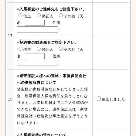
○入居審査のご連絡先をご指定下さい。
借主
保証人
その他（氏
名
住所
）
17
○契約書の郵送先をご指定下さい。
借主
保証人
その他（氏
名
住所
）
○連帯保証人様への連絡・家賃保証会社
への事故報告について
借主様が家賃滞納などをしてしまった場
合、連帯保証人様も責任を負うことにな
18
確認しました
ります。お支払期日までにご入金確認が
できない場合には、連帯保証人様・家賃
保証会社へ連絡及び事故報告を行うよう
になります。
○入居審査後の流れについて