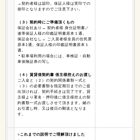
→契約者様は認印。保証人様は実印での
捺印となりますのでご注意下さい。
（３）契約時にご準備頂くもの
保証会社あり→ 契約者様 身分証明書／
連帯保証人様の印鑑証明書原本１通。
保証会社なし→ ご入居者様全員の住民票
原本1通。保証人様の印鑑証明書原本１
通。
＊駐車場利用の場合には、車検証・自動
車保険証券の写し
（４）賃貸借契約書 借主様控えのお渡し
ご入金と（２）の契約関係書類一式と
（３）の必要書類を指定期日までのご提
出頂ければ、契約手続きは完了です。貸
主様より署名・押印後に借主様控えの契
約書類一式お渡しさせて頂きます。鍵の
お引渡し時、又は後日の郵送となりま
す。
○これまでの説明でご理解頂けました