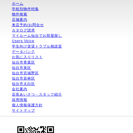
ホーム
学校別物件特集
物件検索
店舗案内
来店予約/お問合せ
カタログ請求
マイルーム仙台でお部屋探し
Users Voice
学生向け賃貸トラブル相談室
データバンク
お気に入りリスト
仙台市青葉区
仙台市泉区
仙台市宮城野区
仙台市若林区
仙台市太白区
会社案内
店長あいさつ・スタッフ紹介
採用情報
個人情報保護方針
サイトマップ