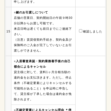
申し上げます。
○鍵のお引渡しについて
店舗の営業日、契約開始日の午前９時30
分以降からお渡し可能です。
来店日時は遅くても前日までにご連絡下
15
確認しました
さい。
（注意）賃貸借契約手続き、契約金及び
保険料のご入金が完了していないとお引
渡しができません。
○入居審査承認・契約業務着手後の自己
都合によるキャンセル
貸主様に対して、賃料1ヶ月分相当額の
違約金をお支払頂きます。ただし、停止
条件（不確定要素によりキャンセルする
可能性があること）を申込時に申告し
て、貸主様が了承した場合は違約金が免
除されます。
○不確定要素によるキャンセル理由 ＊停