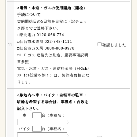
○電気・水道・ガスの使用開始（開栓）
手続について
契約開始日の5日前を目安に下記チェッ
ク部までご連絡下さい。
□東北電力 0120-066-774
□仙台市水道局 022-748-1111
11
確認しました
□仙台市ガス局 0800-800-8978
□ＬＰガス 連絡先は別途、重要事項説明
書参照
電気・水道・ガス・通信料金等（FREEｲ
ﾝﾀｰﾈｯﾄ設備を除く）は、契約者負担とな
ります。
○敷地内へ車・バイク・自転車の駐車・
駐輪を希望する場合は、車種名：台数を
記入下さい。
車
台（車種名：
）
バイク
台（車種名：
）