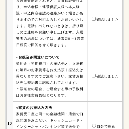
入居審査開始されると、賃貸保証会社よ
り、申込者様・連帯保証人様へ本人確
認・申込内容確認の連絡がいく場合があ
りますのでご対応よろしくお願いいたし
確認しました
ます。電話に出られないときは、折り返
しのご連絡をお願い申し上げます。入居
審査の結果については、通常2日～3営業
日程度で回答させて頂きます。
○お振込み間違いについて
契約金（初期費用）の振込先と、入居後
に毎月のお家賃等をお支払頂く振込先は
異なりますのでご注意下さい。家賃お振
確認しました
込先は契約書に記載されております。
＊誤送金の場合、ご返金する際の手数料
はお客様実費負担となります。
○家賃のお振込み方法
家賃受口座と同一の金融機関・店舗で口
座開設をおこない、キャッシュカード・
10
自分で振込
インターネットバンキング等で送金で