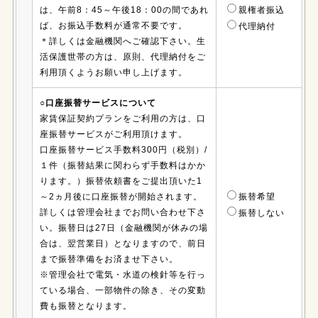
は、午前8：45～午後18：00の間であれ
親権者振込
ば、お振込手数料が通常不要です。
代理納付
＊詳しくは金融機関へご確認下さい。生
活保護世帯の方は、原則、代理納付をご
利用頂くようお願い申し上げます。
○口座振替サービスについて
家賃保証契約プランをご利用の方は、口
座振替サービスがご利用頂けます。
口座振替サービス手数料300円（税別）/
１件（振替結果に関わらず手数料はかか
ります。）振替依頼書をご提出頂いた1
～2ヵ月後に口座振替が開始されます。
振替希望
詳しくは管理会社までお問い合わせ下さ
振替しない
い。振替日は27日（金融機関が休みの場
合は、翌営業日）となりますので、前日
まで振替準備をお済ませ下さい。
※管理会社で電気・水道の検針等を行っ
ている場合、一部物件の除き、その変動
費も振替となります。