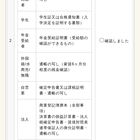
者
学生証又は合格通知書（入
学生
学決定を証明する書類）
年金
年金受給証明書（受給額の
2
受給
確認しました
確認ができるもの）
者
外国
籍/水
通帳の写し（家賃6ヶ月分
商売/
程度の残金確認）
無職
自営
確定申告書又は課税証明
業
書・通帳の写し
商業登記簿謄本（全部事
項）
決算書の損益計算書・法人
法人
税確定申告書・賃借対照表
連帯保証人の身分証明書・
通帳の写し