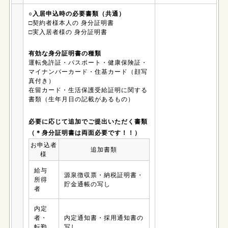
○入居申込時の必要書類（共通）
□契約者様本人の 身分証明書
□実入居者様の 身分証明書
有効な身分証明書の種類
運転免許証・パスポート・健康保険証・
マイナンバーカード・住基カード（顔写
真付き）
在留カード・生活保護受給証明に関する
書類（生年月日の記載があるもの）
必要に応じて追加でご提出いただく書類
（＊身分証明書は両面必要です！！）
お申込者
追加書類
様
給与
源泉徴収票・納税証明書・
所得
貯金通帳の写し
者
内定
者・
内定通知書・採用通知書の
転勤
写し