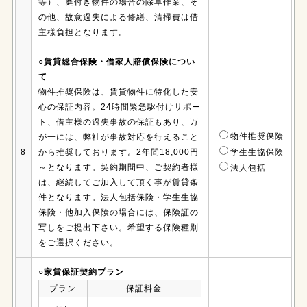
等）、庭付き物件の場合の除草作業、そ
の他、故意過失による修繕、清掃費は借
主様負担となります。
○賃貸総合保険・借家人賠償保険につい
て
物件推奨保険は、賃貸物件に特化した安
心の保証内容。24時間緊急駆付けサポー
ト、借主様の過失事故の保証もあり、万
物件推奨保険
が一には、弊社が事故対応を行えること
8
から推奨しております。2年間18,000円
学生生協保険
～となります。契約期間中、ご契約者様
法人包括
は、継続してご加入して頂く事が賃貸条
件となります。法人包括保険・学生生協
保険・他加入保険の場合には、保険証の
写しをご提出下さい。希望する保険種別
をご選択ください。
○家賃保証契約プラン
プラン
保証料金