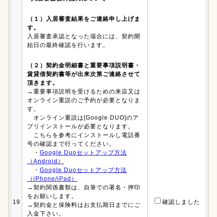
（１）入居審査結果をご連絡申し上げま
す。
入居審査承認となった場合には、契約開
始日の最終確認を行います。
（２）契約金明細書と重要事項説明書・
賃貸借契約書等が出来次第ご連絡させて
頂きます。
→重要事項説明を受けるための来店又は
オンライン重説のご予約が必要となりま
す。
オンライン重説は[Google DUO]のア
プリインストールが必要となります。
こちらを参考にインストールし電話番
号の確認まで行ってください。
・
Google Duoセットアップ方法
（Android）
・
Google Duoセットアップ方法
（iPhone/iPad）
→契約関係書類は、自筆での署名・押印
をお願いします。
19
確認しました
→契約金と保険料はお支払期日までにご
入金下さい。