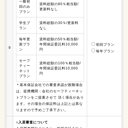
一般初
賃料総額の80％相当額/
回のみ
更新料なし
プラン
学生プ
賃料総額の30％/更新料
ラン
なし
毎年更
賃料総額の50％相当額/
新プラ
年間保証委託料10,000
初回プラン
9
ン
円
毎年プラン
セーフ
賃料総額の100％相当額/
ティー
年間保証委託料10,000
ネット
円
プラン
＊基本保証会社での審査承認が困難場合
は、提携機関・会社のセーフティーネッ
トプランをご提案させて 頂く場合があり
ます。その場合の保証料は上記とは異な
りますので予めご了承下さい。
○入居審査について