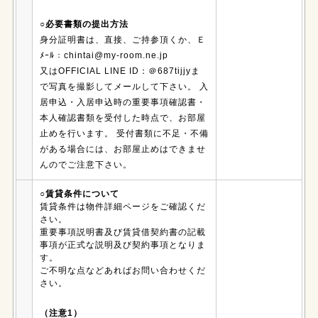
○必要書類の提出方法
身分証明書は、直接、ご持参頂くか、Ｅ
ﾒｰﾙ：chintai@my-room.ne.jp
又はOFFICIAL LINE ID：＠687tijjyま
で写真を撮影してメールして下さい。 入
居申込・入居申込時の重要事項確認書・
本人確認書類を受付した時点で、お部屋
止めを行います。 受付書類に不足・不備
がある場合には、お部屋止めはできませ
んのでご注意下さい。
○賃貸条件について
賃貸条件は物件詳細ページをご確認くだ
さい。
重要事項説明書及び賃貸借契約書の記載
事項が正式な説明及び契約事項となりま
す。
ご不明な点などあればお問い合わせくだ
さい。
（注意1）