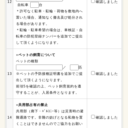
12
確認しました
自転車
台
＊許可なく駐車・駐輪・荷物を敷地内へ
置いた場合、通知なく撤去及び処分され
る場合があります。
＊駐輪・駐車希望の場合は、車検証・自
転車の防犯登録ナンバーを追加でご提出
して頂くようになります。
○ペットの飼育について
ペットの種類
／
匹
13
※ペットの予防接種証明書を追加でご提
確認しました
出して頂くようになります。
前項5を確認の上、ペット飼育規約を遵
守することが、入居条件となります。
○共用部占有の禁止
共用部（廊下・ﾊﾞﾙｺﾆｰ等）は災害時の避
14
難通路です。非難の妨げとなる私物を置
確認しました
くことはできませんのでご協力をお願い