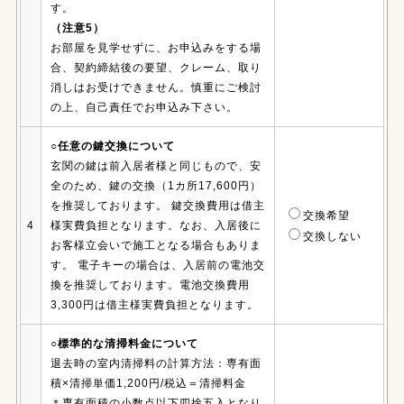
す。
（注意5）
お部屋を見学せずに、お申込みをする場
合、契約締結後の要望、クレーム、取り
消しはお受けできません。慎重にご検討
の上、自己責任でお申込み下さい。
○任意の鍵交換について
玄関の鍵は前入居者様と同じもので、安
全のため、鍵の交換（1カ所17,600円）
を推奨しております。 鍵交換費用は借主
交換希望
4
様実費負担となります。なお、入居後に
交換しない
お客様立会いで施工となる場合もありま
す。 電子キーの場合は、入居前の電池交
換を推奨しております。電池交換費用
3,300円は借主様実費負担となります。
○標準的な清掃料金について
退去時の室内清掃料の計算方法：専有面
積×清掃単価1,200円/税込＝清掃料金
＊専有面積の小数点以下四捨五入となり